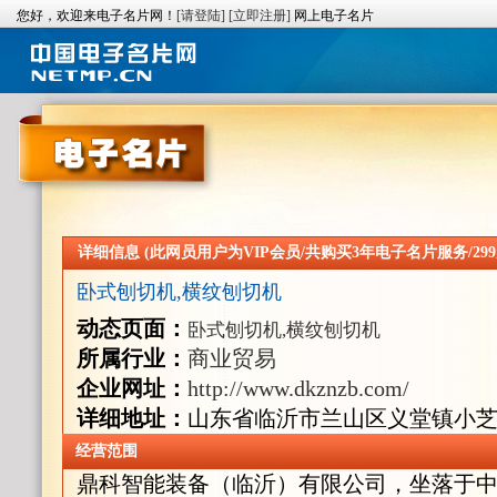
您好，欢迎来电子名片网！
[请登陆]
[立即注册]
网上电子名片
详细信息 (此网员用户为VIP会员/共购买3年电子名片服务/299
卧式刨切机,横纹刨切机
动态页面：
卧式刨切机,横纹刨切机
所属行业：
商业贸易
企业网址：
http://www.dkznzb.com/
详细地址：
山东省临沂市兰山区义堂镇小芝房
经营范围
鼎科智能装备（临沂）有限公司，坐落于