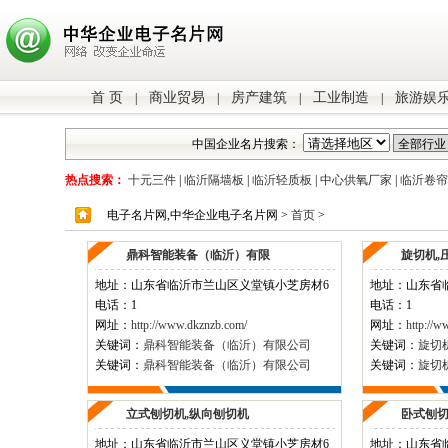
首 页
商业贸易
房产建筑
工业制造
旅游娱
|
|
|
|
中国企业名片搜索：
热点搜索：
十元三件
|
临沂隔墙板
|
临沂轻质板
|
中心供氧厂家
|
临沂卷帘
电子名片网,中华企业电子名片网 >
首页
>
鼎科智能装备（临沂）有限
旋切机,
地址：
山东省临沂市兰山区义堂镇小芝房材6
地址：
山东省
电话：1
电话：1
网址：
http://www.dkznzb.com/
网址：
http://w
关键词：
鼎科智能装备（临沂）有限公司
关键词：
旋切
关键词：
鼎科智能装备（临沂）有限公司
关键词：
旋切
立式刨切机,纵向刨切机
卧式刨切
地址：
山东省临沂市兰山区义堂镇小芝房材6
地址：
山东省