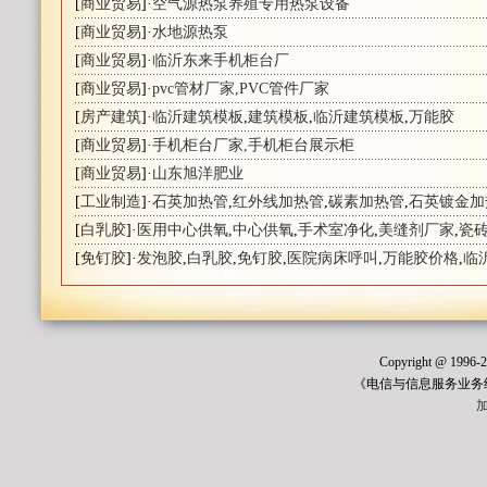
[
商业贸易
]·
空气源热泵养殖专用热泵设备
[
商业贸易
]·
水地源热泵
[
商业贸易
]·
临沂东来手机柜台厂
[
商业贸易
]·
pvc管材厂家,PVC管件厂家
[
房产建筑
]·
临沂建筑模板
,
建筑模板
,
临沂建筑模板
,
万能胶
[
商业贸易
]·
手机柜台厂家,手机柜台展示柜
[
商业贸易
]·
山东旭洋肥业
[
工业制造
]·
石英加热管
,
红外线加热管
,
碳素加热管
,
石英镀金加
[
白乳胶
]·
医用中心供氧
,
中心供氧
,
手术室净化
,
美缝剂厂家
,
瓷
[
免钉胶
]·
发泡胶
,
白乳胶
,
免钉胶
,
医院病床呼叫
,
万能胶价格
,
临
Copyright @ 1996
《电信与信息服务业务