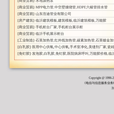
[
商业贸易
]·
水地源热泵
[
商业贸易
]·
MPP电力管,中空壁缠绕管,HDPE六棱管排水管
[
商业贸易
]·
山东浩迪管业有限公司
[
房产建筑
]·
临沂建筑模板
,
建筑模板
,
临沂建筑模板
,
万能胶
[
商业贸易
]·
手机柜台厂家,手机柜台展示柜
[
商业贸易
]·
临沂手机展示柜台
[
工业制造
]·
石英加热管
,
红外线加热管
,
碳素加热管
,
石英镀金加
[
白乳胶
]·
医用中心供氧
,
中心供氧
,
手术室净化
,
美缝剂厂家
,
瓷
[
免钉胶
]·
发泡胶
,
白乳胶
,
免钉胶
,
医院病床呼叫
,
万能胶价格
,
临
Copyright @ 1996
《电信与信息服务业务