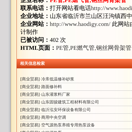
企业名称：
PE管,PE燃气管,钢丝网骨架管
联系电话：
打开网站看电话
http://www.haod
企业地址：
山东省临沂市兰山区汪沟镇西
企业网站：
http://www.haodigy.com/
此网站
计制作
已被访问：
402 次
HTML页面：
PE管,PE燃气管,钢丝网骨架管
相关信息检索
[
商业贸易
]·
冷库低温修补砂浆
[
商业贸易
]·
路面修补料
[
商业贸易
]·
山东灌浆料厂家
[
商业贸易
]·
山东固骏建筑工程材料有限公司
[
商业贸易
]·
临沂泓安环保设备有限公司
[
商业贸易
]·
商用中央空调
[
商业贸易
]·
空气源热泵养殖专用热泵设备