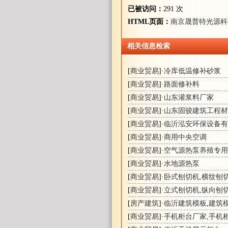
已被访问：
291 次
HTML页面：
南京晟普特光源科
相关信息检索
[
商业贸易
]·
冷库低温修补砂浆
[
商业贸易
]·
路面修补料
[
商业贸易
]·
山东灌浆料厂家
[
商业贸易
]·
山东固骏建筑工程材
[
商业贸易
]·
临沂泓安环保设备有
[
商业贸易
]·
商用中央空调
[
商业贸易
]·
空气源热泵养殖专用
[
商业贸易
]·
水地源热泵
[
商业贸易
]·
卧式刨切机,横纹刨
[
商业贸易
]·
立式刨切机,纵向刨
[
房产建筑
]·
临沂建筑模板
,
建筑
[
商业贸易
]·
手机柜台厂家,手机