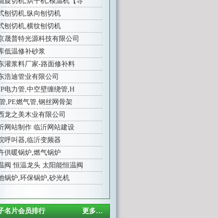
圆旋切机,烘干机,模温机【导
式刨切机,纵向刨切机
式刨切机,横纹刨切机
京晟普特光源科技有限公司
库低温修补砂浆
东灌浆料厂家-路面修补料
东浩迪管业有限公司
PP电力管,中空壁缠绕管,H
E管,PE燃气管,钢丝网骨架
西龙之美木业有限公司
沂网站制作
临沂网站建设
院呼叫器
,
临沂变频器
卉供暖锅炉
,
燃气锅炉
温阀
恒温龙头
太阳能恒温阀
池锅炉
,
环保锅炉
,
砂光机
子名片会员排行
更多…