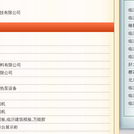
临
技有限公司
临
橡
临
临
临
临
好
料有限公司
樱
限公司
北
临
热泵设备
临
临
切机
切机
模板
,
临沂建筑模板
,
万能胶
柜台展示柜