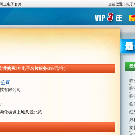
网上电子名片
当前位置：
电子
最
共购买3年电子名片服务/299元/年)
临
限公司
临
技有限公司
临
临
/
红
尧化街道上城风景北苑
鼎
旋