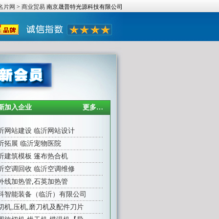
名片网
>
商业贸易
南京晟普特光源科技有限公司
新加入企业
更多…
沂网站建设
临沂网站设计
沂拓展
临沂宠物医院
沂建筑模板
篷布热合机
沂空调回收
临沂空调维修
外线加热管
,
石英加热管
科智能装备（临沂）有限公司
切机,压机,磨刀机及配件刀片