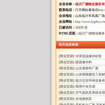
企业名称：
临沂广德物业服务有
联系电话：
打开网站看电话
http
企业地址：
山东临沂市凤凰广场
企业网站：
http://www.lygdwy.c
已被访问：
19359 次
HTML页面：
临沂广德物业服务
相关信息检索
[
商业贸易
]·
冷库低温修补砂浆
[
商业贸易
]·
路面修补料
[
商业贸易
]·
山东灌浆料厂家
[
商业贸易
]·
山东固骏建筑工程材
[
商业贸易
]·
临沂泓安环保设备有
[
商业贸易
]·
商用中央空调
[
商业贸易
]·
空气源热泵养殖专用
[
商业贸易
]·
水地源热泵
[
商业贸易
]·
手机柜台厂家,手机