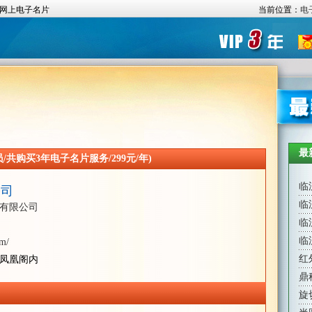
网上电子名片
当前位置：
电
最
共购买3年电子名片服务/299元/年)
临
公司
临
有限公司
临
临
om/
红
凤凰阁内
鼎
旋