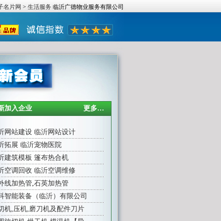
子名片网
>
生活服务
临沂广德物业服务有限公司
新加入企业
更多…
沂网站建设
临沂网站设计
沂拓展
临沂宠物医院
沂建筑模板
篷布热合机
沂空调回收
临沂空调维修
外线加热管
,
石英加热管
科智能装备（临沂）有限公司
切机,压机,磨刀机及配件刀片