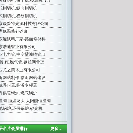
圆旋切机,烘干机,模温机【导
式刨切机,纵向刨切机
式刨切机,横纹刨切机
京晟普特光源科技有限公司
库低温修补砂浆
东灌浆料厂家-路面修补料
东浩迪管业有限公司
PP电力管,中空壁缠绕管,H
E管,PE燃气管,钢丝网骨架
西龙之美木业有限公司
沂网站制作
临沂网站建设
院呼叫器
,
临沂变频器
卉供暖锅炉
,
燃气锅炉
温阀
恒温龙头
太阳能恒温阀
池锅炉
,
环保锅炉
,
砂光机
子名片会员排行
更多…