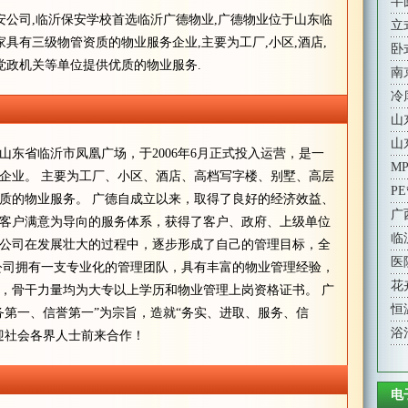
半
安公司,临沂保安学校首选临沂广德物业,广德物业位于山东临
立
一家具有三级物管资质的物业服务企业,主要为工厂,小区,酒店,
卧
党政机关等单位提供优质的物业服务.
南
冷
山
山
山东省临沂市凤凰广场，于2006年6月正式投入运营，是一
M
企业。 主要为工厂、小区、酒店、高档写字楼、别墅、高层
P
质的物业服务。 广德自成立以来，取得了良好的经济效益、
广
客户满意为导向的服务体系，获得了客户、政府、上级单位
临
公司在发展壮大的过程中，逐步形成了自己的管理目标，全
医
公司拥有一支专业化的管理团队，具有丰富的物业管理经验，
花
，骨干力量均为大专以上学历和物业管理上岗资格证书。 广
恒
务第一、信誉第一”为宗旨，造就“务实、进取、服务、信
浴
迎社会各界人士前来合作！
电