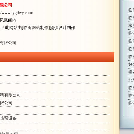
限公司
临
://www.lygdwy.com/
临
凤凰阁内
橡
om/
此网站由[
临沂网站制作
]提供设计制作
临
临
有限公司
临
临
好
樱
北
临
料有限公司
临
限公司
临
热泵设备
柜台展示柜