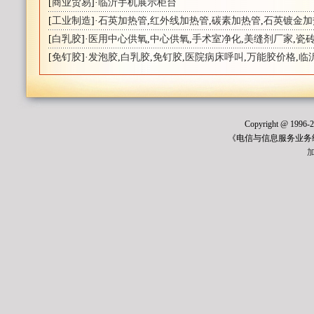
[
商业贸易
]·
临沂手机展示柜台
[
工业制造
]·
石英加热管
,
红外线加热管
,
碳素加热管
,
石英镀金加
[
白乳胶
]·
医用中心供氧
,
中心供氧
,
手术室净化
,
美缝剂厂家
,
瓷
[
免钉胶
]·
发泡胶
,
白乳胶
,
免钉胶
,
医院病床呼叫
,
万能胶价格
,
临
Copyright @ 1996
《电信与信息服务业务